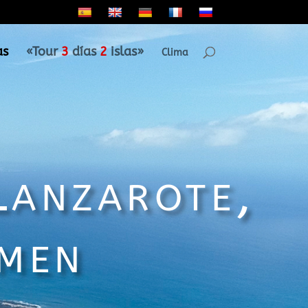
as
«Tour
3
días
2
islas»
Clima
Lanzarote,
rmen