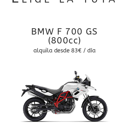
BMW F 700 GS
(800cc)
alquila desde 83€ / día