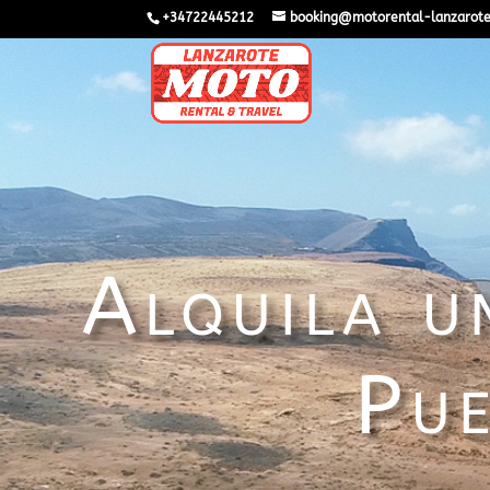
+34722445212
booking@motorental-lanzarot
Alquila u
Pue