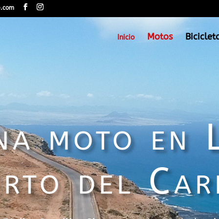
e.com
Motos
Biciclet
Inicio
na moto en 
rto del Ca