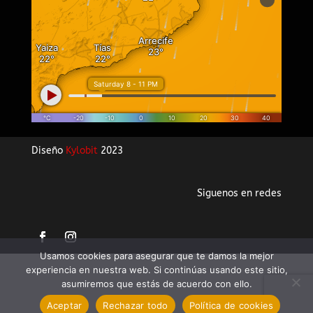
Diseño
Kylobit
2023
Siguenos en redes
Usamos cookies para asegurar que te damos la mejor
experiencia en nuestra web. Si continúas usando este sitio,
asumiremos que estás de acuerdo con ello.
Aceptar
Rechazar todo
Política de cookies